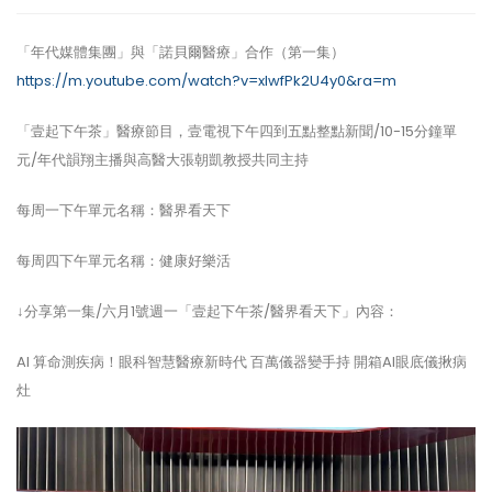
「年代媒體集團」與「諾貝爾醫療」合作（第一集）
https://m.youtube.com/watch?v=xlwfPk2U4y0&ra=m
「壹起下午茶」醫療節目，壹電視下午四到五點整點新聞/10-15分鐘單
元/年代韻翔主播與高醫大張朝凱教授共同主持
每周一下午單元名稱：醫界看天下
每周四下午單元名稱：健康好樂活
↓分享第一集/六月1號週一「壹起下午茶/醫界看天下」內容：
AI 算命測疾病！眼科智慧醫療新時代 百萬儀器變手持 開箱AI眼底儀揪病
灶